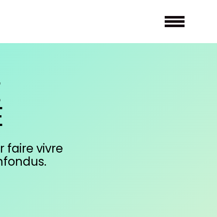
E
E
 faire vivre
nfondus.